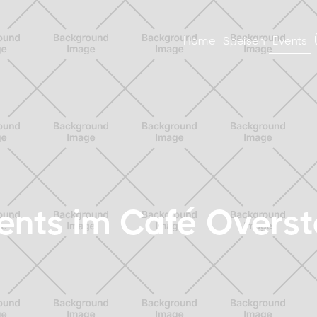
Home
Speisen
Events
ents im Café Overst